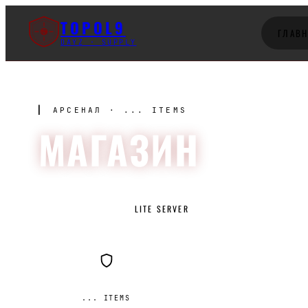
TOPOL9
ГЛАВ
T9
DAYZ · SUPPLY
▎
АРСЕНАЛ · ... ITEMS
МАГАЗИН
MAIN SERVERS
LITE SERVER
ВСЕ
... ITEMS